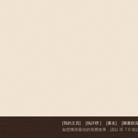
[我的主頁]
[熱評榜 ]
[書友]
[圖書館資
如想獲得最佳的視覺效果，請以 IE 7.0 或以