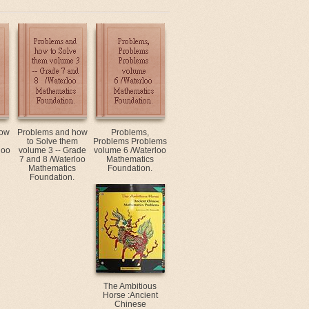
how
Problems and how
Problems,
to Solve them
Problems Problems
loo
volume 3 -- Grade
volume 6 /Waterloo
7 and 8 /Waterloo
Mathematics
Mathematics
Foundation.
Foundation.
The Ambitious
Horse :Ancient
Chinese