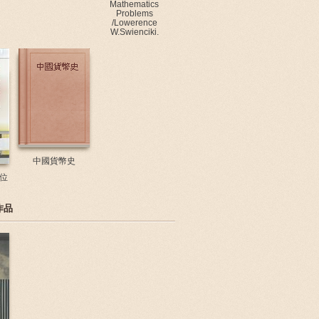
Mathematics
Problems
/Lowerence
W.Swienciki.
中國貨幣史
位
作品