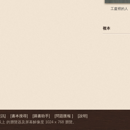
工廈裡的人
複本
訊]
[書本搜尋]
[購書助手]
[問題匯報 ]
[說明]
上 的瀏覽器及屏幕解像度 1024 x 768 瀏覽。