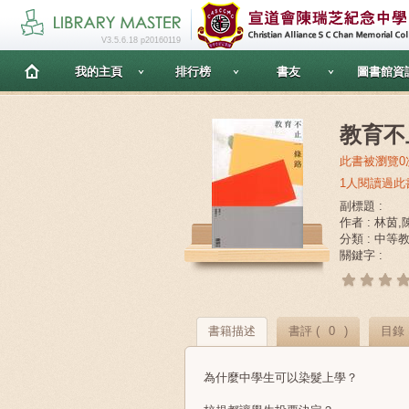
V3.5.6.18 p20160119
我的主頁
排行榜
書友
圖書館資
教育不
此書被瀏覽0
1人閱讀過此
副標題 :
作者 : 林茵
分類 : 中等
關鍵字 :
書籍描述
書評 (
0
)
目錄
為什麼中學生可以染髮上學？