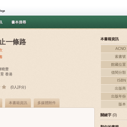
訊
書本搜尋
本書籍資訊
止一條路
ACNO
次
索書號
書
館藏位置
,陳曉蕾
借閱分類
教育 香港
ISBN
(0人評分)
出版商
出版年份
本書籍資訊
多媒體附件
版本
關鍵字
(0)
類似的書籍