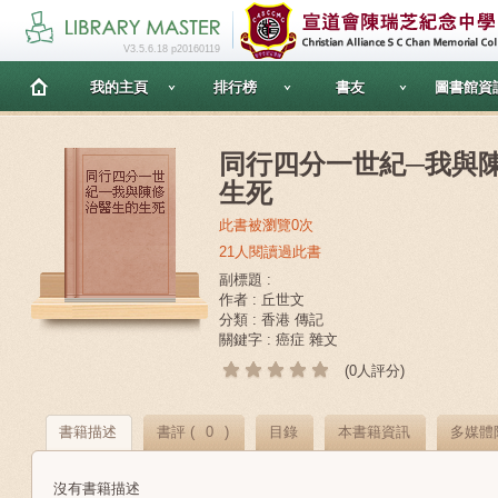
V3.5.6.18 p20160119
我的主頁
排行榜
書友
圖書館資
同行四分一世紀─我與
生死
此書被瀏覽0次
21人閱讀過此書
副標題 :
作者 : 丘世文
分類 : 香港 傳記
關鍵字 : 癌症 雜文
(0人評分)
書籍描述
書評 (
0
)
目錄
本書籍資訊
多媒體
沒有書籍描述