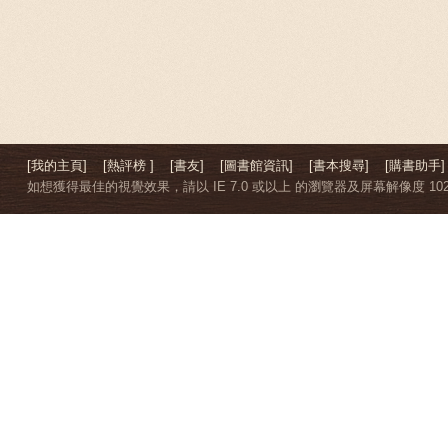
[我的主頁]
[熱評榜 ]
[書友]
[圖書館資訊]
[書本搜尋]
[購書助手]
如想獲得最佳的視覺效果，請以 IE 7.0 或以上 的瀏覽器及屏幕解像度 1024 