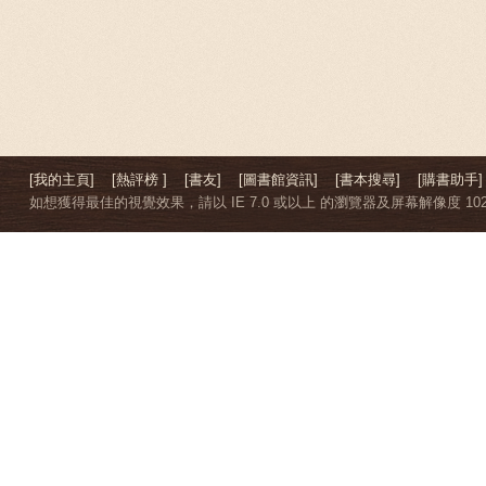
[我的主頁]
[熱評榜 ]
[書友]
[圖書館資訊]
[書本搜尋]
[購書助手]
如想獲得最佳的視覺效果，請以 IE 7.0 或以上 的瀏覽器及屏幕解像度 1024 