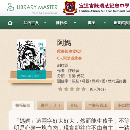
V3.5.6.18 p20160119
我的主頁
排行榜
書友
圖書館資
阿媽
此書被瀏覽0次
6人閱讀過此書
副標題 :
作者 : 陳曉蕾
分類 : 香港 傳記
關鍵字 : 親情>母親>媽媽>愛>廿六屆好書
(0人評分)
書籍描述
書評 (
0
)
目錄
本書籍資訊
多媒體
「媽媽」這兩字好大好大，然而能生孩子，不等
明是心頭一塊血肉，現實卻往往不由自主，一路